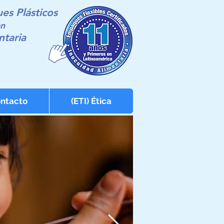
s Plásticos
en
ntaria
ntacto
(ETI) Ética